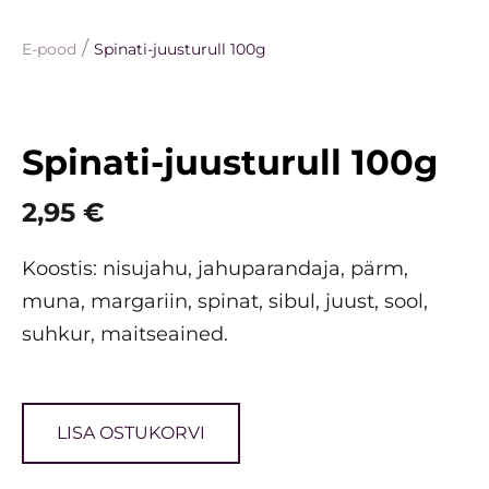
/
E-pood
Spinati-juusturull 100g
Spinati-juusturull 100g
2,95 €
Koostis: nisujahu, jahuparandaja, pärm,
muna, margariin, spinat, sibul, juust, sool,
suhkur, maitseained.
LISA OSTUKORVI