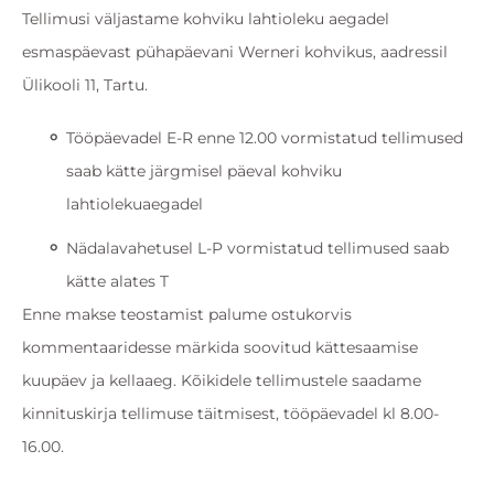
Tellimusi väljastame kohviku lahtioleku aegadel
esmaspäevast pühapäevani Werneri kohvikus, aadressil
Ülikooli 11, Tartu.
Tööpäevadel E-R enne 12.00 vormistatud tellimused
saab kätte järgmisel päeval kohviku
lahtiolekuaegadel
Nädalavahetusel L-P vormistatud tellimused saab
kätte alates T
Enne makse teostamist palume ostukorvis
kommentaaridesse märkida soovitud kättesaamise
kuupäev ja kellaaeg. Kõikidele tellimustele saadame
kinnituskirja tellimuse täitmisest, tööpäevadel kl 8.00-
16.00.