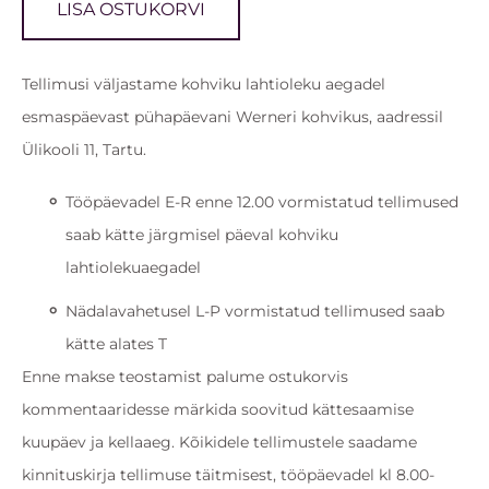
LISA OSTUKORVI
Tellimusi väljastame kohviku lahtioleku aegadel
esmaspäevast pühapäevani Werneri kohvikus, aadressil
Ülikooli 11, Tartu.
Tööpäevadel E-R enne 12.00 vormistatud tellimused
saab kätte järgmisel päeval kohviku
lahtiolekuaegadel
Nädalavahetusel L-P vormistatud tellimused saab
kätte alates T
Enne makse teostamist palume ostukorvis
kommentaaridesse märkida soovitud kättesaamise
kuupäev ja kellaaeg. Kõikidele tellimustele saadame
kinnituskirja tellimuse täitmisest, tööpäevadel kl 8.00-