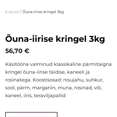
/
E-pood
Õuna-iirise kringel 3kg
Õuna-iirise kringel 3kg
56,70 €
Käsitööna valminud klassikaline pärmitaigna
kringel õuna-iirise täidise, kaneeli ja
rosinatega. Koostisosad: nisujahu, suhkur,
sool, pärm, margariin, muna, rosinad, või,
kaneel, iiris, teraviljapallid