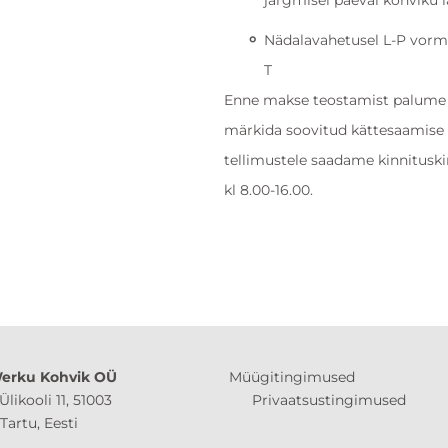
järgmisel päeval kohviku 
Nädalavahetusel L-P vormi
T
Enne makse teostamist palume
märkida soovitud kättesaamise k
tellimustele saadame kinnituski
kl 8.00-16.00.
erku Kohvik OÜ
Müügitingimused
Ülikooli 11, 51003
Privaatsustingimused
 Eesti