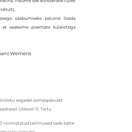
iletina. Palume see kontserdile tulles
nditult).
apsega saabumiseks palume lisada
t, et saaksime pisemate külalistega
eni Werneris
ahtioleku aegadel esmaspäevast
dressil Ülikooli 11, Tartu.
0 vormistatud tellimused saab kätte