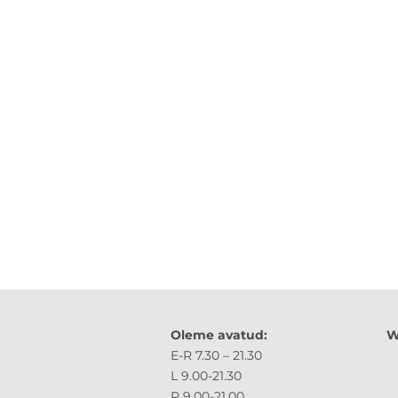
Oleme avatud:
W
E-R 7.30 – 21.30 
L 9.00-21.30 Tartu,
P 9.00-21.00