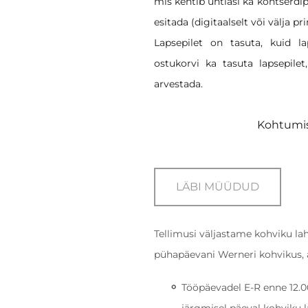
mis kehtib ühtlasi ka kontserdip
esitada (digitaalselt või välja pri
Lapsepilet on tasuta, kuid l
ostukorvi ka tasuta lapsepile
arvestada.
Kohtumis
LÄBI MÜÜDUD
Tellimusi väljastame kohviku l
pühapäevani Werneri kohvikus, aa
Tööpäevadel E-R enne 12.0