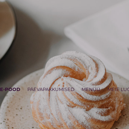
E-POOD
PÄEVAPAKKUMISED
MENÜÜ
MEIE LU