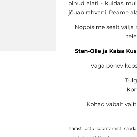
olnud alati - kuidas mu
jõuab rahvani. Peame alat
Noppisime sealt välja 
teie
Sten-Olle ja Kaisa Kus
Väga põnev koosl
Tulg
Kon
Kohad vabalt vali
Pärast ostu sooritamist saadam