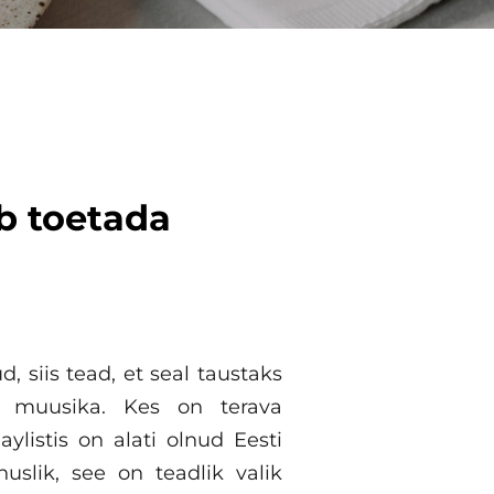
b toetada
, siis tead, et seal taustaks
l muusika. Kes on terava
aylistis on alati olnud Eesti
uslik, see on teadlik valik