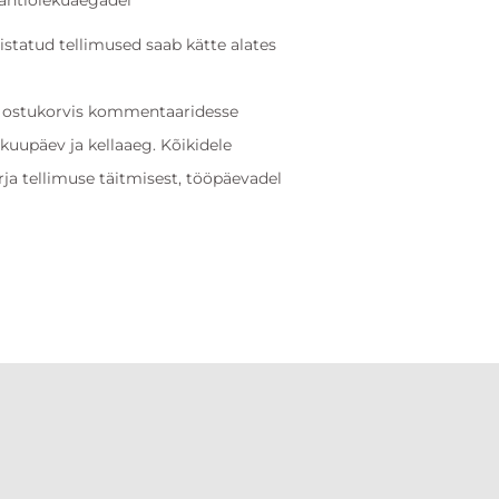
lahtiolekuaegadel
statud tellimused saab kätte alates
 ostukorvis kommentaaridesse
uupäev ja kellaaeg. Kõikidele
rja tellimuse täitmisest, tööpäevadel