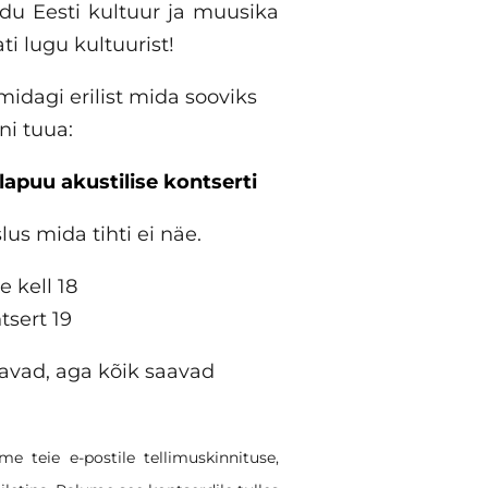
idu Eesti kultuur ja muusika
i lugu kultuurist!
midagi erilist mida sooviks
ni tuua:
lapuu akustilise kontserti
us mida tihti ei näe.
e kell 18
tsert 19
tavad, aga kõik saavad
e teie e-postile tellimuskinnituse,