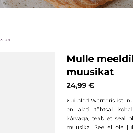
sikat
Mulle meeldi
muusikat
24,99 €
Kui oled Werneris istunud
on alati tähtsal koha
kõrvaga, teab et seal pl
muusika. See ei ole juh